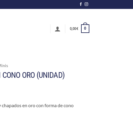
0
0,00
€
Minis
RI CONO ORO (UNIDAD)
ey chapados en oro con forma de cono
 (UNIDAD) cantidad