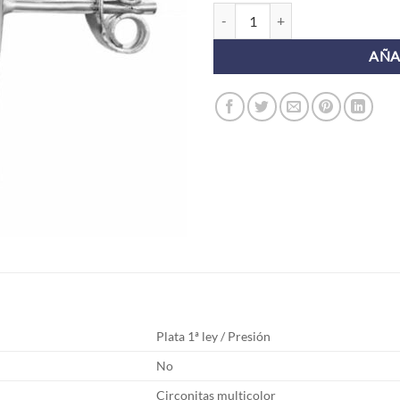
Pendientes mini BARI RAYO MU
AÑA
Plata 1ª ley / Presión
No
Circonitas multicolor