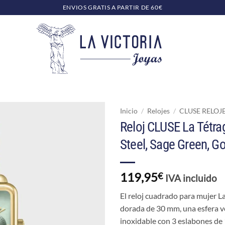
ENVIOS GRATIS A PARTIR DE 60€
Inicio
/
Relojes
/
CLUSE RELOJ
Reloj CLUSE La Tétra
Steel, Sage Green, Go
119,95
€
IVA incluido
El reloj cuadrado para mujer L
dorada de 30 mm, una esfera ve
inoxidable con 3 eslabones de