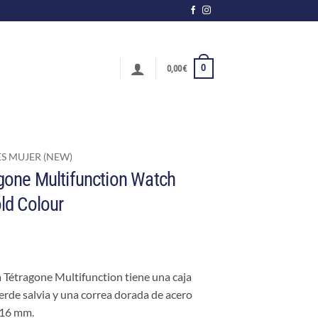
0
0,00
€
ES MUJER (NEW)
gone Multifunction Watch
ld Colour
a Tétragone Multifunction tiene una caja
rde salvia y una correa dorada de acero
 16 mm.