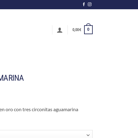
0
0,00
€
 MARINA
 en oro con tres circonitas aguamarina