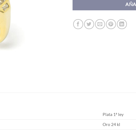
AÑA
Plata 1ª ley
Oro 24 kl