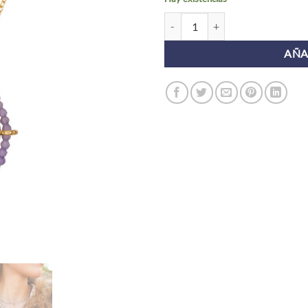
Collar ALUDRA AMATISTA canti
AÑA