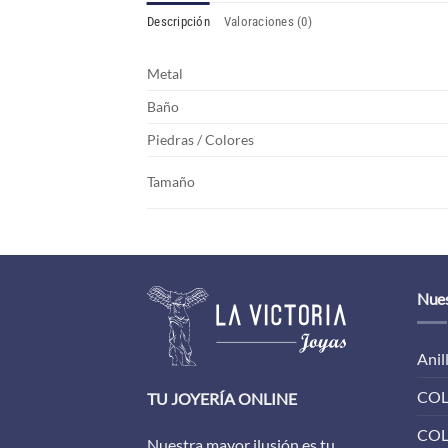
Descripción
Valoraciones (0)
Metal
Baño
Piedras / Colores
Tamaño
Nues
Anil
COL
TU JOYERÍA ONLINE
COL
Nuestra mayor ilusión es tu