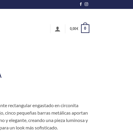
0
0,00
€
A
gante rectangular engastado en circonita
ajo, cinco pequeñas barras metálicas aportan
o y elegante, creando una pieza luminosa y
 para un look más sofisticado.