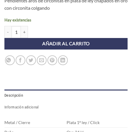
Pendientes aros de circonitas en plata de ley chapados en oro
con circonita colgando
Hay existencias
Pendientes Aros ASTI ESPEJO CIRCONITA ORO (UNIDAD) cantidad
AÑADIR AL CARRITO
Descripción
Información adicional
Metal / Cierre
Plata 1ª ley / Click