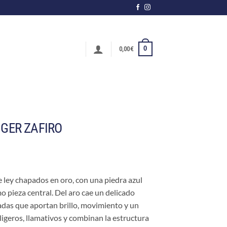
0
0,00
€
NGER ZAFIRO
e ley chapados en oro, con una piedra azul
 pieza central. Del aro cae un delicado
adas que aportan brillo, movimiento y un
n ligeros, llamativos y combinan la estructura