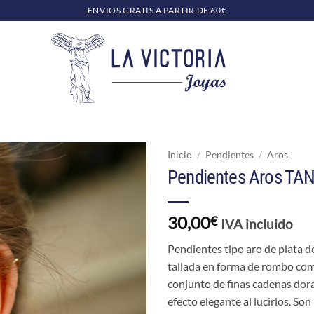
ENVIOS GRATIS A PARTIR DE 60€
Inicio
/
Pendientes
/
Aros
Pendientes Aros TA
30,00
€
IVA incluido
Pendientes tipo aro de plata d
tallada en forma de rombo como
conjunto de finas cadenas dor
efecto elegante al lucirlos. So