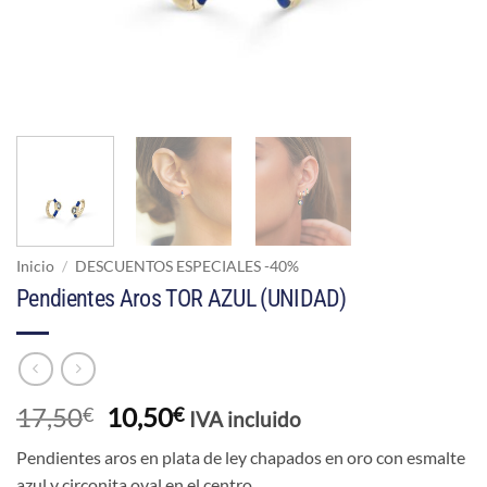
Inicio
/
DESCUENTOS ESPECIALES -40%
Pendientes Aros TOR AZUL (UNIDAD)
El
El
17,50
10,50
€
€
IVA incluido
precio
precio
Pendientes aros en plata de ley chapados en oro con esmalte
original
actual
azul y circonita oval en el centro.