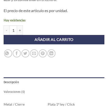
era:
es:
17,50€.
10,50€.
El precio de este articulo es por unidad.
Hay existencias
Pendientes Aros TOR AZUL (UNIDAD) cantidad
AÑADIR AL CARRITO
Descripción
Valoraciones (0)
Metal / Cierre
Plata 1ª ley / Click